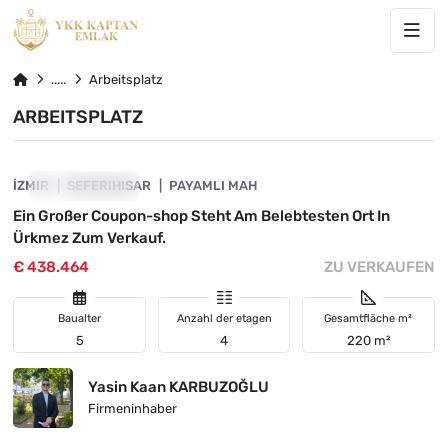
Arbeitsplatz
ARBEITSPLATZ
4840-1011
İZMIR
VORGESTELLT
SEFERIHISAR
PAYAMLI MAH
Ein Großer Coupon-shop Steht Am Belebtesten Ort In
Ürkmez Zum Verkauf.
€ 438.464
ZU VERKAUFEN
Baualter
Anzahl der etagen
Gesamtfläche m²
5
4
220 m²
Yasin Kaan KARBUZOĞLU
Firmeninhaber