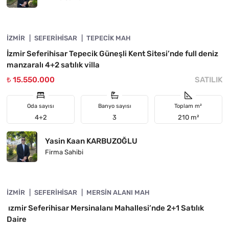
4840-1154
İZMIR
ÖNE ÇIKAN
SEFERIHISAR
TEPECIK MAH
İzmir Seferihisar Tepecik Güneşli Kent Sitesi’nde full deniz
manzaralı 4+2 satılık villa
₺ 15.550.000
SATILIK
Oda sayısı
Banyo sayısı
Toplam m²
4+2
3
210 m²
Yasin Kaan KARBUZOĞLU
Firma Sahibi
4840-1083
İZMIR
ÖNE ÇIKAN
SEFERIHISAR
MERSIN ALANI MAH
ızmir Seferihisar Mersinalanı Mahallesi’nde 2+1 Satılık
Daire