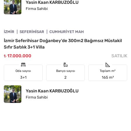
Yasin Kaan KARBUZOĞLU
Firma Sahibi
4840-1013
İZMIR
ÖNE ÇIKAN
SEFERIHISAR
CUMHURIYET MAH
İzmir Seferihisar Doğanbey'de 300m2 Bağımsız Müstakil
Sıfır Satılık 3+1 Villa
₺ 17.000.000
SATILIK
Oda sayısı
Banyo sayısı
Toplam m²
3+1
2
165 m²
Yasin Kaan KARBUZOĞLU
Firma Sahibi