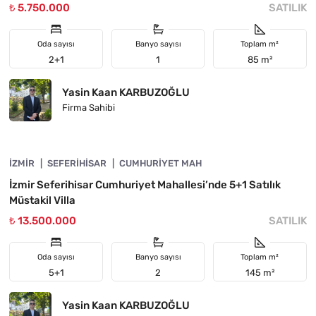
₺ 5.750.000
SATILIK
Oda sayısı
Banyo sayısı
Toplam m²
2+1
1
85 m²
Yasin Kaan KARBUZOĞLU
Firma Sahibi
4840-1144
İZMIR
ÖNE ÇIKAN
SEFERIHISAR
CUMHURIYET MAH
İzmir Seferihisar Cumhuriyet Mahallesi’nde 5+1 Satılık
Müstakil Villa
₺ 13.500.000
SATILIK
Oda sayısı
Banyo sayısı
Toplam m²
5+1
2
145 m²
Yasin Kaan KARBUZOĞLU