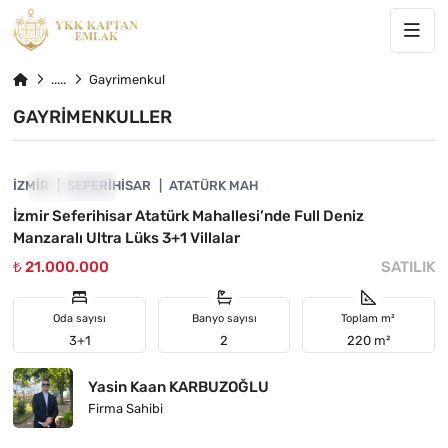
Gayrimenkul
GAYRIMENKULLER
4840-1121
İZMIR
ÖNE ÇIKAN
SEFERIHISAR
ATATÜRK MAH
İzmir Seferihisar Atatürk Mahallesi’nde Full Deniz
Manzaralı Ultra Lüks 3+1 Villalar
₺ 21.000.000
SATILIK
Oda sayısı
Banyo sayısı
Toplam m²
3+1
2
220 m²
Yasin Kaan KARBUZOĞLU
Firma Sahibi
4840-1139