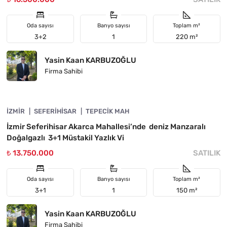
Oda sayısı
Banyo sayısı
Toplam m²
3+2
1
220 m²
Yasin Kaan KARBUZOĞLU
Firma Sahibi
4840-1105
İZMIR
ÖNE ÇIKAN
SEFERIHISAR
TEPECIK MAH
İzmir Seferihisar Akarca Mahallesi’nde deniz Manzaralı
Doğalgazlı 3+1 Müstakil Yazlık Vi
₺ 13.750.000
SATILIK
Oda sayısı
Banyo sayısı
Toplam m²
3+1
1
150 m²
Yasin Kaan KARBUZOĞLU
Firma Sahibi