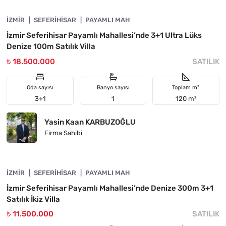
İZMIR
ÖNE ÇIKAN
SEFERIHISAR
PAYAMLI MAH
İzmir Seferihisar Payamlı Mahallesi’nde 3+1 Ultra Lüks
Denize 100m Satılık Villa
₺ 18.500.000
SATILIK
Oda sayısı
Banyo sayısı
Toplam m²
3+1
1
120 m²
Yasin Kaan KARBUZOĞLU
Firma Sahibi
4840-1138
İZMIR
ÖNE ÇIKAN
SEFERIHISAR
PAYAMLI MAH
İzmir Seferihisar Payamlı Mahallesi’nde Denize 300m 3+1
Satılık İkiz Villa
₺ 11.500.000
SATILIK