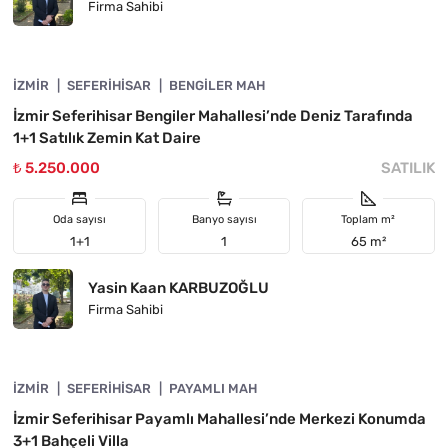
Firma Sahibi
4840-1137
İZMIR
ÖNE ÇIKAN
SEFERIHISAR
BENGILER MAH
İzmir Seferihisar Bengiler Mahallesi’nde Deniz Tarafında
1+1 Satılık Zemin Kat Daire
₺ 5.250.000
SATILIK
Oda sayısı
Banyo sayısı
Toplam m²
1+1
1
65 m²
Yasin Kaan KARBUZOĞLU
Firma Sahibi
4840-1119
İZMIR
ÖNE ÇIKAN
SEFERIHISAR
PAYAMLI MAH
İzmir Seferihisar Payamlı Mahallesi’nde Merkezi Konumda
3+1 Bahçeli Villa