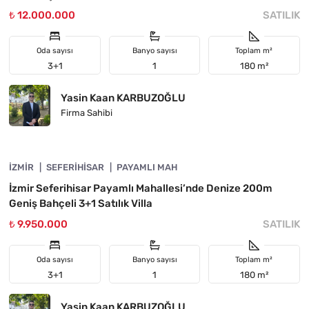
₺ 12.000.000
SATILIK
Oda sayısı
Banyo sayısı
Toplam m²
3+1
1
180 m²
Yasin Kaan KARBUZOĞLU
Firma Sahibi
4840-1118
İZMIR
ÖNE ÇIKAN
SEFERIHISAR
PAYAMLI MAH
İzmir Seferihisar Payamlı Mahallesi’nde Denize 200m
Geniş Bahçeli 3+1 Satılık Villa
₺ 9.950.000
SATILIK
Oda sayısı
Banyo sayısı
Toplam m²
3+1
1
180 m²
Yasin Kaan KARBUZOĞLU