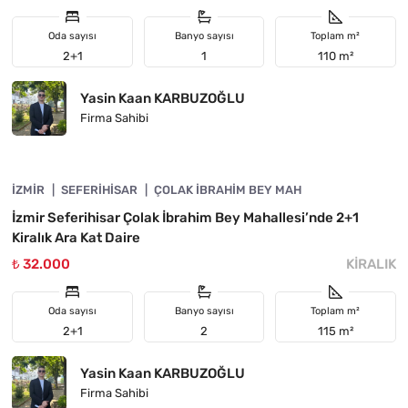
Oda sayısı
Banyo sayısı
Toplam m²
2+1
1
110 m²
Yasin Kaan KARBUZOĞLU
Firma Sahibi
4840-1142
İZMIR
ÖNE ÇIKAN
SEFERIHISAR
ÇOLAK İBRAHIM BEY MAH
İzmir Seferihisar Çolak İbrahim Bey Mahallesi’nde 2+1
Kiralık Ara Kat Daire
₺ 32.000
KIRALIK
Oda sayısı
Banyo sayısı
Toplam m²
2+1
2
115 m²
Yasin Kaan KARBUZOĞLU
Firma Sahibi