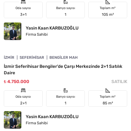
Oda sayısı
Banyo sayısı
Toplam m²
3+1
1
105 m²
Yasin Kaan KARBUZOĞLU
Firma Sahibi
4840-1124
İZMIR
ÖNE ÇIKAN
SEFERIHISAR
BENGILER MAH
İzmir Seferihisar Bengiler’de Çarşı Merkezinde 2+1 Satılık
Daire
₺ 4.750.000
SATILIK
Oda sayısı
Banyo sayısı
Toplam m²
2+1
1
85 m²
Yasin Kaan KARBUZOĞLU
Firma Sahibi
4840-1123