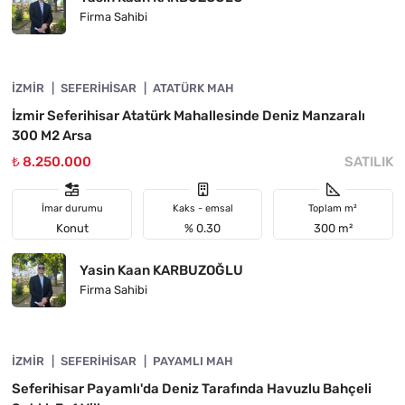
Firma Sahibi
4840-1019
İZMIR
ÖNE ÇIKAN
SEFERIHISAR
ATATÜRK MAH
İzmir Seferihisar Atatürk Mahallesinde Deniz Manzaralı
300 M2 Arsa
₺ 8.250.000
SATILIK
İmar durumu
Kaks - emsal
Toplam m²
Konut
% 0.30
300 m²
Yasin Kaan KARBUZOĞLU
Firma Sahibi
4840-1015
İZMIR
ÖNE ÇIKAN
SEFERIHISAR
PAYAMLI MAH
Seferihisar Payamlı'da Deniz Tarafında Havuzlu Bahçeli