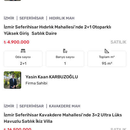
4840-1141
İZMIR
ÖNE ÇIKAN
SEFERIHISAR
HIDIRLIK MAH
İzmir Seferihisar Hıdırlık Mahallesi’nde 2+1 Otoparklı
Yüksek Giriş Satılık Daire
₺ 4.900.000
SATILIK
Oda sayısı
Banyo sayısı
Toplam m²
2+1
1
95 m²
Yasin Kaan KARBUZOĞLU
Firma Sahibi
4840-1140
İZMIR
ÖNE ÇIKAN
SEFERIHISAR
KAVAKDERE MAH
İzmir Seferihisar Kavakdere Mahallesi’nde 3+2 Ultra Lüks
Havuzlu Satılık İkiz Villa
₺ 16.500.000
SATILIK