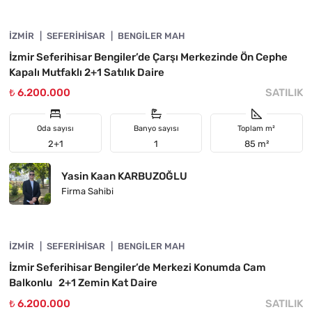
İZMIR
ÖNE ÇIKAN
SEFERIHISAR
BENGILER MAH
İzmir Seferihisar Bengiler’de Çarşı Merkezinde Ön Cephe
Kapalı Mutfaklı 2+1 Satılık Daire
₺ 6.200.000
SATILIK
Oda sayısı
Banyo sayısı
Toplam m²
2+1
1
85 m²
Yasin Kaan KARBUZOĞLU
Firma Sahibi
4840-1122
İZMIR
ÖNE ÇIKAN
SEFERIHISAR
BENGILER MAH
İzmir Seferihisar Bengiler’de Merkezi Konumda Cam
Balkonlu 2+1 Zemin Kat Daire
₺ 6.200.000
SATILIK