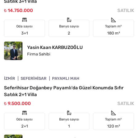
Satılık 3+1 Villa
₺ 14.750.000
SATILIK
Oda sayısı
Banyo sayısı
Toplam m²
3+1
2
180 m²
Yasin Kaan KARBUZOĞLU
Firma Sahibi
4840-1014
İZMIR
ÖNE ÇIKAN
SEFERIHISAR
PAYAMLI MAH
Seferihisar Doğanbey Payamlı'da Güzel Konumda Sıfır
Satılık 2+1 Villa
₺ 9.500.000
SATILIK
Oda sayısı
Banyo sayısı
Toplam m²
2+1
1
120 m²