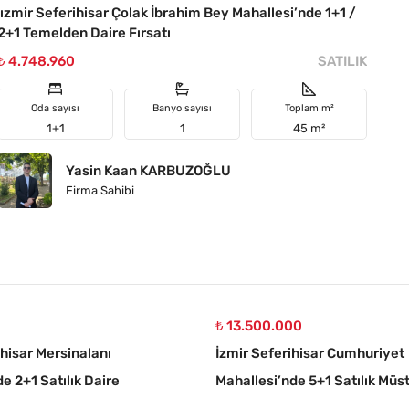
ızmir Seferihisar Çolak İbrahim Bey Mahallesi’nde 1+1 /
2+1 Temelden Daire Fırsatı
₺ 4.748.960
SATILIK
Oda sayısı
Banyo sayısı
Toplam m²
1+1
1
45 m²
Yasin Kaan KARBUZOĞLU
Firma Sahibi
0
₺ 13.500.000
ihisar Mersinalanı
İzmir Seferihisar Cumhuriyet
e 2+1 Satılık Daire
Mahallesi’nde 5+1 Satılık Müsta