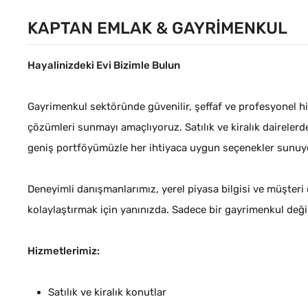
KAPTAN EMLAK & GAYRIMENKUL
Hayalinizdeki Evi Bizimle Bulun
Gayrimenkul sektöründe güvenilir, şeffaf ve profesyonel hiz
çözümleri sunmayı amaçlıyoruz. Satılık ve kiralık dairelerd
geniş portföyümüzle her ihtiyaca uygun seçenekler sunuy
Hakan KARBUZOĞLU
Firma Yetkilisi
Deneyimli danışmanlarımız, yerel piyasa bilgisi ve müşteri o
kolaylaştırmak için yanınızda. Sadece bir gayrimenkul de
+90 2327421061
+90 2327421061
Hizmetlerimiz:
+90 5076228961
+90 5076228961
Satılık ve kiralık konutlar