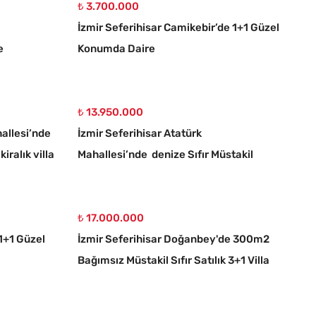
₺ 3.700.000
İzmir Seferihisar Camikebir’de 1+1 Güzel
e
Konumda Daire
₺ 13.950.000
hallesi’nde
İzmir Seferihisar Atatürk
iralık villa
Mahallesi’nde denize Sıfır Müstakil
Tapulu 3+1 Tripleks Villa
₺ 17.000.000
 1+1 Güzel
İzmir Seferihisar Doğanbey'de 300m2
Bağımsız Müstakil Sıfır Satılık 3+1 Villa