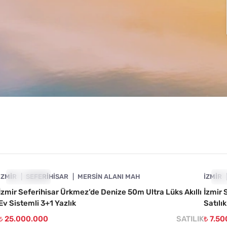
4840-1101
İZMIR
ÖNE ÇIKAN
SEFERIHISAR
MERSIN ALANI MAH
İZMIR
ÖN
İzmir Seferihisar Ürkmez’de Denize 50m Ultra Lüks Akıllı
İzmir 
Ev Sistemli 3+1 Yazlık
Satılık
₺ 25.000.000
SATILIK
₺ 7.5