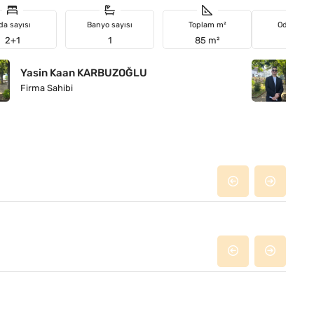
da sayısı
Banyo sayısı
Toplam m²
Oda sayıs
2+1
1
85 m²
3+1
Yasin Kaan KARBUZOĞLU
Y
Firma Sahibi
Fi
Özdere
GAYRIMENKUL: 4