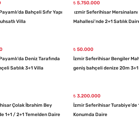
0
₺ 5.750.000
Payamlı'da Bahçeli Sıfır Yapı
ızmir Seferihisar Mersinalanı
uhsatlı Villa
Mahallesi’nde 2+1 Satılık Dair
00
₺ 50.000
 Payamlı'da Deniz Tarafında
İzmir Seferihisar Bengiler Ma
eli Satılık 3+1 Villa
geniş bahçeli denize 20m 3+1 k
₺ 3.200.000
ihisar Çolak İbrahim Bey
İzmir Seferihisar Turabiye’de
de 1+1 / 2+1 Temelden Daire
Konumda Daire