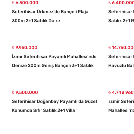
₺ 6.500.000
₺ 6.400.00
Seferihisar Ürkmez'de Bahçeli Plaja
Seferihisar 
300m 2+1 Satılık Daire
Satılık 2+1 R
₺ 9.950.000
₺ 14.750.0
İzmir Seferihisar Payamlı Mahallesi’nde
Seferihisar
Denize 200m Geniş Bahçeli 3+1 Satılık
Havuzlu Bahç
Villa
₺ 9.500.000
₺ 4.748.960
Seferihisar Doğanbey Payamlı'da Güzel
ızmir Sefer
Konumda Sıfır Satılık 2+1 Villa
Mahallesi’n
Fırsatı