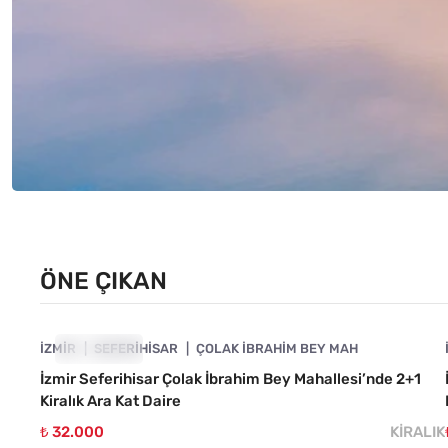
ÖNE ÇIKAN
4840-1142
İZMIR
ÖNE ÇIKAN
SEFERIHISAR
ÇOLAK İBRAHIM BEY MAH
İzmir Seferihisar Çolak İbrahim Bey Mahallesi’nde 2+1
Kiralık Ara Kat Daire
₺ 32.000
KIRALIK