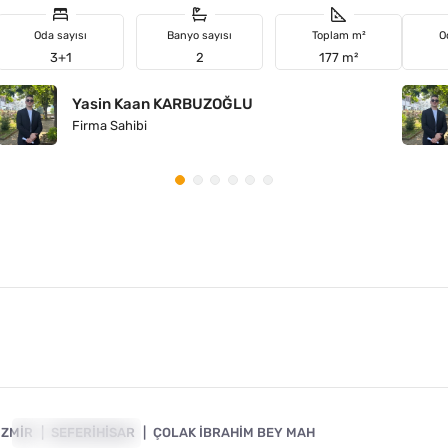
Oda sayısı
Banyo sayısı
Toplam m²
O
3+1
2
177 m²
Yasin Kaan KARBUZOĞLU
Firma Sahibi
Ürkmez
6
GAYRIMENKUL: 10
4840-1130
İZMIR
YATIRIMA UYGUN
SEFERIHISAR
ÇOLAK İBRAHIM BEY MAH