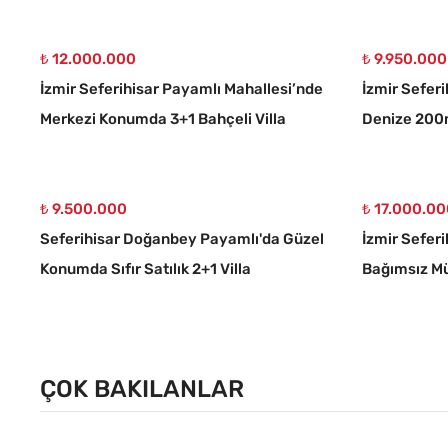
₺ 12.000.000
₺ 9.950.000
İzmir Seferihisar Payamlı Mahallesi’nde
İzmir Sefer
Merkezi Konumda 3+1 Bahçeli Villa
Denize 200m
Villa
₺ 9.500.000
₺ 17.000.0
Seferihisar Doğanbey Payamlı'da Güzel
İzmir Sefer
Konumda Sıfır Satılık 2+1 Villa
Bağımsız Müs
ÇOK BAKILANLAR