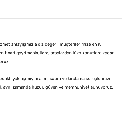
met anlayışımızla siz değerli müşterilerimize en iyi
en ticari gayrimenkullere, arsalardan lüks konutlara kadar
oruz.
daklı yaklaşımıyla; alım, satım ve kiralama süreçlerinizi
ğil, aynı zamanda huzur, güven ve memnuniyet sunuyoruz.