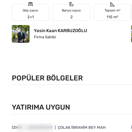
Oda sayısı
Banyo sayısı
Toplam m²
2+1
2
115 m²
Yasin Kaan KARBUZOĞLU
Firma Sahibi
POPÜLER BÖLGELER
Seferihisar
Doğanbey
GAYRIMENKUL: 21
GAYRIMENKUL: 3
YATIRIMA UYGUN
4840-1131
İZMIR
YATIRIMA UYGUN
SEFERIHISAR
ÇOLAK İBRAHIM BEY MAH