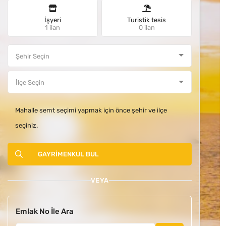
İşyeri
Turistik tesis
1 ilan
0 ilan
Mahalle semt seçimi yapmak için önce şehir ve ilçe
seçiniz.
GAYRIMENKUL BUL
VEYA
Emlak No İle Ara