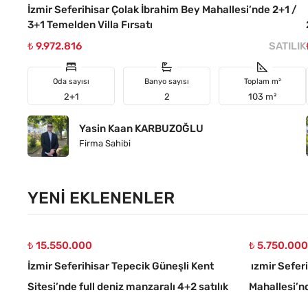
İzmir Seferihisar Çolak İbrahim Bey Mahallesi’nde 2+1 /
3+1 Temelden Villa Fırsatı
₺ 9.972.816
SATILIK
Oda sayısı
Banyo sayısı
Toplam m²
2+1
2
103 m²
Yasin Kaan KARBUZOĞLU
Firma Sahibi
YENI EKLENENLER
₺ 15.550.000
₺ 5.750.00
İzmir Seferihisar Tepecik Güneşli Kent
ızmir Sefer
Sitesi’nde full deniz manzaralı 4+2 satılık
Mahallesi’nd
villa