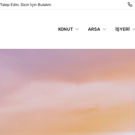
Talep Edin, Sizin İçin Bulalım
KONUT
ARSA
İŞYERI