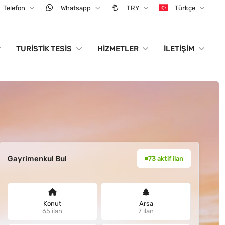
Telefon
Whatsapp
TRY
Türkçe
TURISTIK TESIS
HIZMETLER
İLETIŞIM
Gayrimenkul Bul
73 aktif ilan
Konut
Arsa
65 ilan
7 ilan