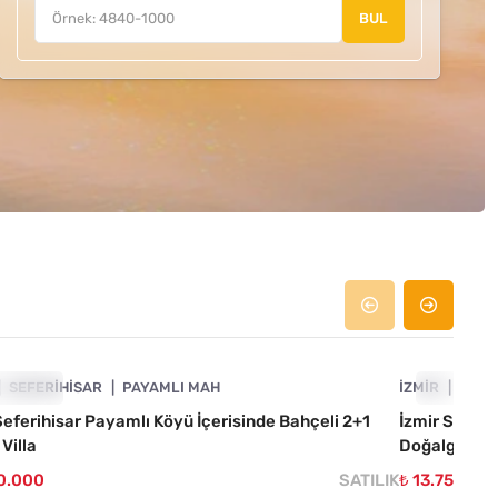
BUL
4840-1109
E ÇIKAN
SEFERIHISAR
PAYAMLI MAH
İZMIR
ÖNE ÇIKA
SEFE
Seferihisar Payamlı Köyü İçerisinde Bahçeli 2+1
İzmir Seferi
 Villa
Doğalgazlı 3
00.000
SATILIK
₺ 13.750.00