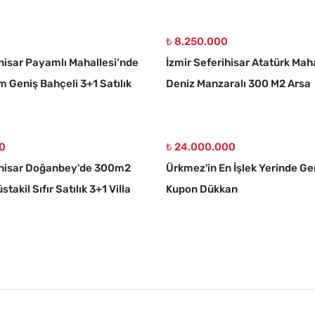
₺ 8.250.000
ihisar Payamlı Mahallesi’nde
İzmir Seferihisar Atatürk Mah
 Geniş Bahçeli 3+1 Satılık
Deniz Manzaralı 300 M2 Arsa
00
₺ 24.000.000
ihisar Doğanbey'de 300m2
Ürkmez'in En İşlek Yerinde Gen
takil Sıfır Satılık 3+1 Villa
Kupon Dükkan