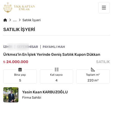
Satılık İşyeri
SATILIK İŞYERI
4840-1011
İZMIR
ÖNE ÇIKAN
SEFERIHISAR
PAYAMLI MAH
Ürkmez'in En İşlek Yerinde Geniş Satılık Kupon Dükkan
₺ 24.000.000
SATILIK
Bina yaşı
Kat sayısı
Toplam m²
5
4
220 m²
Yasin Kaan KARBUZOĞLU
Firma Sahibi