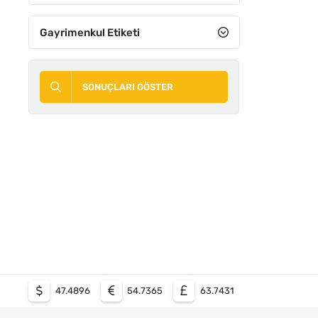
Gayrimenkul Etiketi
SONUÇLARI GÖSTER
47.4896
54.7365
63.7431