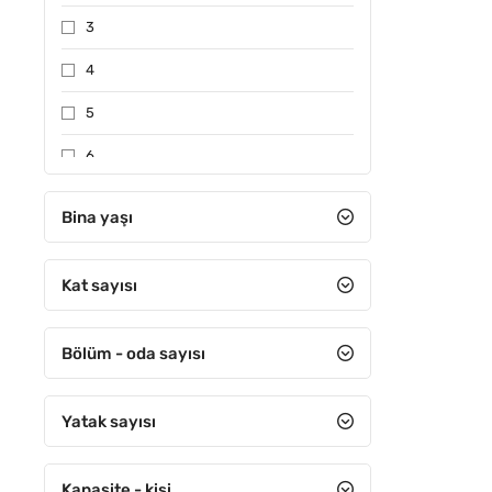
3
4
5
6
7
Bina yaşı
Özel belgeli
Kat sayısı
Bölüm - oda sayısı
Yatak sayısı
Kapasite - kişi