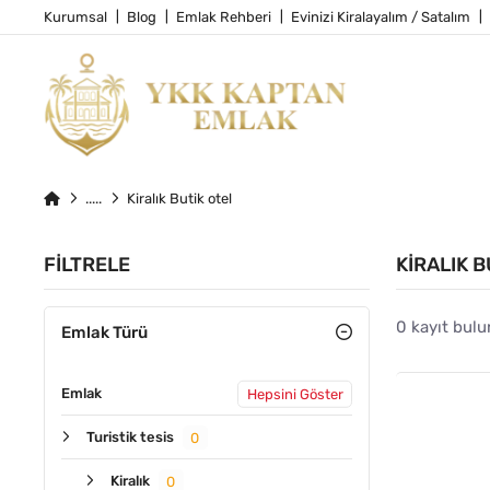
Kurumsal
Blog
Emlak Rehberi
Evinizi Kiralayalım / Satalım
Kiralık Butik otel
FILTRELE
KIRALIK B
0 kayıt bulu
Emlak Türü
Emlak
Hepsini Göster
Turistik tesis
0
Kiralık
0