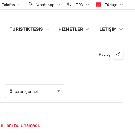
Telefon
Whatsapp
TRY
Türkçe
TURISTIK TESIS
HIZMETLER
İLETIŞIM
Paylaş:
:
Önce en güncel
ul ilanı bulunamadı.