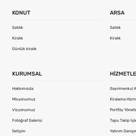
KONUT
ARSA
Satılık
Satılık
Kiralık
Kiralık
Günlük kiralık
KURUMSAL
HIZMETL
Hakkımızda
Gayrimenkul A
Misyonumuz
Kiralama Hizme
Vizyonumuz
Portföy Yönet
Fotoğraf Galerisi
Tapu Takip İşl
İletişim
Yatırım Danış