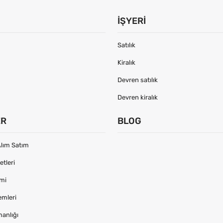
İŞYERI
Satılık
Kiralık
Devren satılık
Devren kiralık
ER
BLOG
lım Satım
tleri
imi
emleri
manlığı