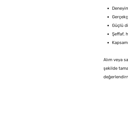
Deneyim
Gerçekçi
Güçlü di
Şeffaf, 
Kapsaml
Alım veya sa
şekilde tam
değerlendir