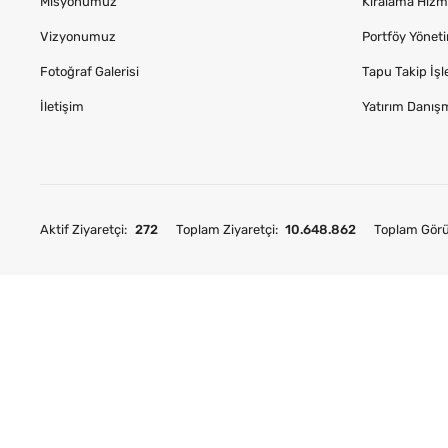
Misyonumuz
Kiralama Hizme
Vizyonumuz
Portföy Yönet
Fotoğraf Galerisi
Tapu Takip İşl
İletişim
Yatırım Danış
Aktif Ziyaretçi:
272
Toplam Ziyaretçi:
10.648.862
Toplam Gör