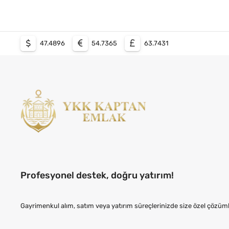
47.4896
54.7365
63.7431
Profesyonel destek, doğru yatırım!
Gayrimenkul alım, satım veya yatırım süreçlerinizde size özel çözüml