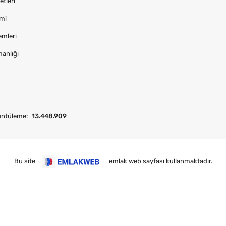
tleri
imi
emleri
manlığı
üntüleme:
13.448.909
Bu site
emlak web sayfası
kullanmaktadır.