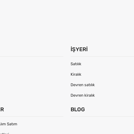
İŞYERI
Satılık
Kiralık
Devren satılık
Devren kiralık
ER
BLOG
lım Satım