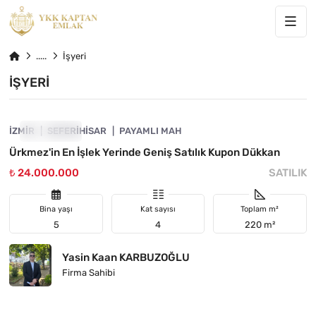
İşyeri
İŞYERI
4840-1011
İZMIR
ÖNE ÇIKAN
SEFERIHISAR
PAYAMLI MAH
Ürkmez'in En İşlek Yerinde Geniş Satılık Kupon Dükkan
₺ 24.000.000
SATILIK
Bina yaşı
Kat sayısı
Toplam m²
5
4
220 m²
Yasin Kaan KARBUZOĞLU
Firma Sahibi