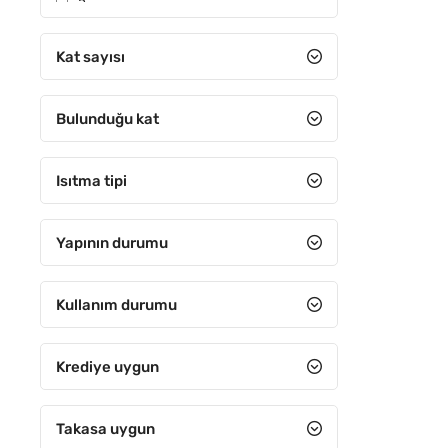
5
6-10 arası
Kat sayısı
11-15 arası
Bulunduğu kat
16-20 arası
21-25 arası
Isıtma tipi
26-30 arası
31 ve Üzeri
Yapının durumu
Kullanım durumu
Krediye uygun
Takasa uygun