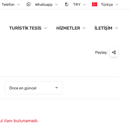
Telefon
Whatsapp
TRY
Türkçe
TURISTIK TESIS
HIZMETLER
İLETIŞIM
Paylaş:
:
Önce en güncel
ul ilanı bulunamadı.