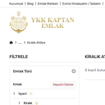
Kurumsal
Blog
Emlak Rehberi
Evinizi Kiralayalım / Satalım
Kiralık Atölye
FILTRELE
KIRALIK 
0 kayıt bulu
Emlak Türü
Emlak
Hepsini Göster
İşyeri
1
Kiralık
0