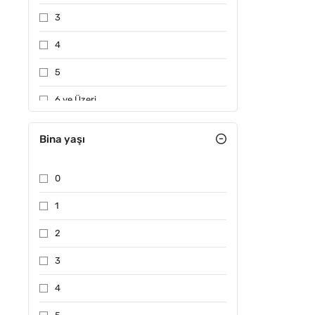
3
4
5
6 ve Üzeri
Bina yaşı
0
1
2
3
4