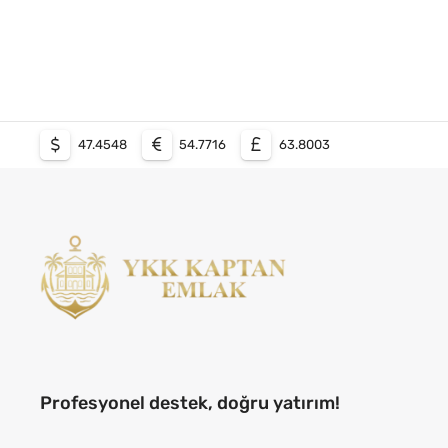
47.4548
54.7716
63.8003
Profesyonel destek, doğru yatırım!