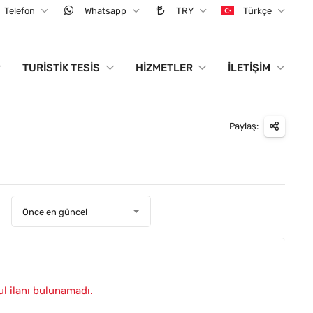
Telefon
Whatsapp
TRY
Türkçe
TURISTIK TESIS
HIZMETLER
İLETIŞIM
Paylaş:
:
Önce en güncel
ul ilanı bulunamadı.