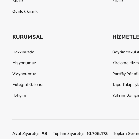
Kiralık
Kiralık
Günlük kiralık
KURUMSAL
HIZMETL
Hakkımızda
Gayrimenkul A
Misyonumuz
Kiralama Hizme
Vizyonumuz
Portföy Yönet
Fotoğraf Galerisi
Tapu Takip İşl
İletişim
Yatırım Danış
Aktif Ziyaretçi:
98
Toplam Ziyaretçi:
10.705.473
Toplam Görün