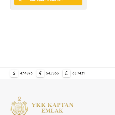
47.4896
54.7365
63.7431