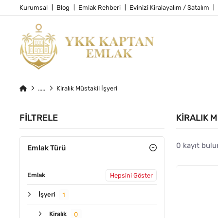
Kurumsal
Blog
Emlak Rehberi
Evinizi Kiralayalım / Satalım
Kiralık Müstakil İşyeri
FILTRELE
KIRALIK M
0 kayıt bulu
Emlak Türü
Emlak
Hepsini Göster
İşyeri
1
Kiralık
0