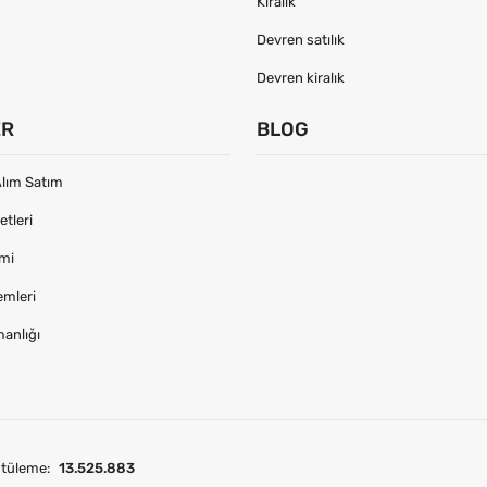
Kiralık
Devren satılık
Devren kiralık
ER
BLOG
lım Satım
tleri
imi
emleri
manlığı
tüleme:
13.525.883