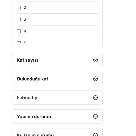
2
3
4
5
6-10 arası
Kat sayısı
11-15 arası
Bulunduğu kat
16-20 arası
21-25 arası
Isıtma tipi
26-30 arası
31 ve Üzeri
Yapının durumu
Kullanım durumu