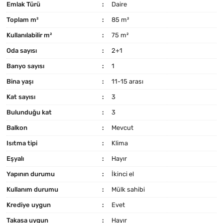
Emlak Türü
Daire
Toplam m²
85 m²
Kullanılabilir m²
75 m²
Oda sayısı
2+1
Banyo sayısı
1
Bina yaşı
11-15 arası
Kat sayısı
3
Bulunduğu kat
3
Balkon
Mevcut
Isıtma tipi
Klima
Eşyalı
Hayır
Yapının durumu
İkinci el
Kullanım durumu
Mülk sahibi
Krediye uygun
Evet
Takasa uygun
Hayır