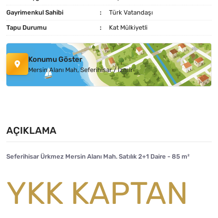
Gayrimenkul Sahibi
Türk Vatandaşı
Tapu Durumu
Kat Mülkiyetli
Konumu Göster
Mersin Alanı Mah, Seferihisar / İzmir
AÇIKLAMA
Seferihisar Ürkmez Mersin Alanı Mah. Satılık 2+1 Daire - 85 m²
YKK KAPTAN