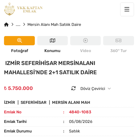
30
4840-1083
Mersin Alanı Mah Satılık Daire
ÖNE ÇIKAN
Fotoğraf
Konumu
Video
360° Tur
IZMIR SEFERIHISAR MERSINALANI
MAHALLESI’NDE 2+1 SATILIK DAIRE
₺ 5.750.000
Döviz Çevirici
İZMIR
SEFERIHISAR
MERSIN ALANI MAH
Emlak No
4840-1083
Emlak Tarihi
05/08/2026
Emlak Durumu
Satılık