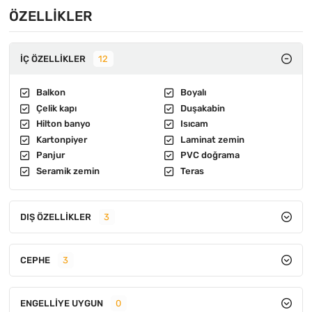
ÖZELLIKLER
İÇ ÖZELLIKLER
12
Balkon
Boyalı
Çelik kapı
Duşakabin
Hilton banyo
Isıcam
Kartonpiyer
Laminat zemin
Panjur
PVC doğrama
Seramik zemin
Teras
DIŞ ÖZELLIKLER
3
CEPHE
3
ENGELLIYE UYGUN
0