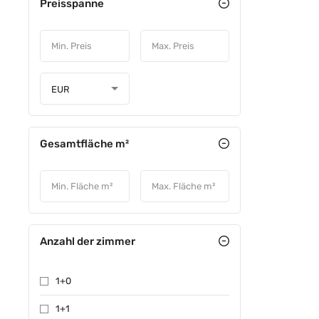
Preisspanne
EUR
Gesamtfläche m²
Anzahl der zimmer
1+0
1+1