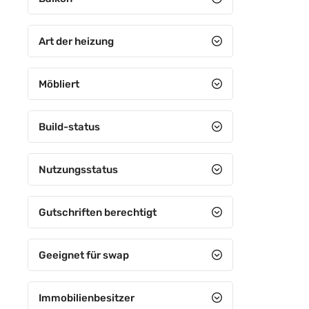
5+3
5+4
Art der heizung
6+1
Möbliert
6+2
6+3
Build-status
6+4
7+1
Nutzungsstatus
7+2
Gutschriften berechtigt
7+3
7+4
Geeignet für swap
8+1
Immobilienbesitzer
8+2