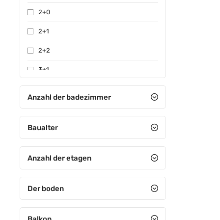
2+0
2+1
2+2
3+1
3+2
Anzahl der badezimmer
4+1
Baualter
4+2
4+3
Anzahl der etagen
4+4
5+1
Der boden
5+2
Balkon