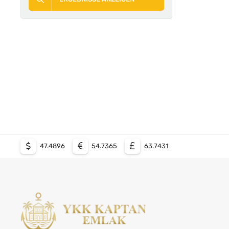
47.4896
54.7365
63.7431