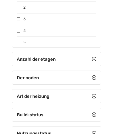
2
3
4
5
Zwischen 6-10
Anzahl der etagen
Zwischen 11-15
Der boden
Zwischen 16-20
Zwischen 21-25
Art der heizung
Zwischen 26-30
31 und mehr
Build-status
Nutzungsstatus