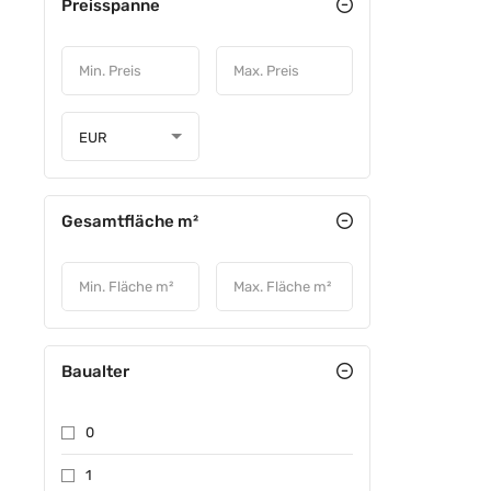
Preisspanne
EUR
Gesamtfläche m²
Baualter
0
1