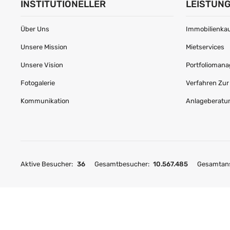
INSTITUTIONELLER
LEISTUN
Über Uns
Immobilienkau
Unsere Mission
Mietservices
Unsere Vision
Portfolioman
Fotogalerie
Verfahren Zu
Kommunikation
Anlageberatu
Aktive Besucher:
36
Gesamtbesucher:
10.567.485
Gesamtans