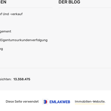
GEN
DER BLOG
f Und -verkauf
agement
r Eigentumsurkundenverfolgung
ng
ichten:
13.358.475
Diese Seite verwendet
Immobilien-Website
.