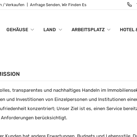
n / Verkaufen
Anfrage Senden, Wir Finden Es
GEHÄUSE
LAND
ARBEITSPLATZ
HOTEL 
MISSION
olles, transparentes und nachhaltiges Handeln im Immobiliense
n und Investitionen von Einzelpersonen und Institutionen einen
friedenheit konzentriert; Unser Ziel ist es, einen Service bereit
 Anforderungen berücksichtigt.
er Kunden hat andere Erwartungen, Budgets und Lebensstile. Dah