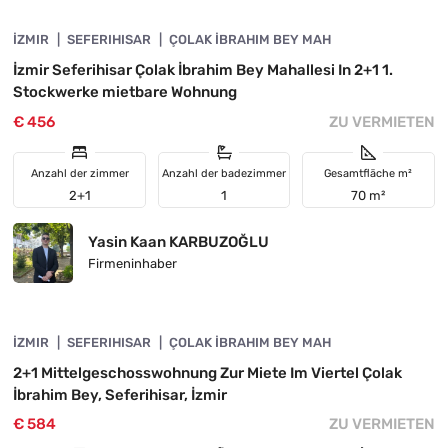
İZMIR
VORGESTELLT
SEFERIHISAR
ÇOLAK İBRAHIM BEY MAH
İzmir Seferihisar Çolak İbrahim Bey Mahallesi In 2+1 1.
Stockwerke mietbare Wohnung
€ 456
ZU VERMIETEN
Anzahl der zimmer
Anzahl der badezimmer
Gesamtfläche m²
2+1
1
70 m²
Yasin Kaan KARBUZOĞLU
Firmeninhaber
4840-1142
İZMIR
VORGESTELLT
SEFERIHISAR
ÇOLAK İBRAHIM BEY MAH
2+1 Mittelgeschosswohnung Zur Miete Im Viertel Çolak
İbrahim Bey, Seferihisar, İzmir
€ 584
ZU VERMIETEN