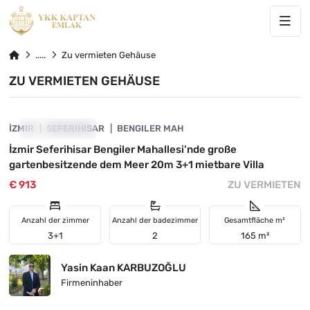
Zu vermieten Gehäuse
ZU VERMIETEN GEHÄUSE
4840-1153
İZMIR
VORGESTELLT
SEFERIHISAR
BENGILER MAH
İzmir Seferihisar Bengiler Mahallesi’nde große
gartenbesitzende dem Meer 20m 3+1 mietbare Villa
€ 913
ZU VERMIETEN
Anzahl der zimmer
Anzahl der badezimmer
Gesamtfläche m²
3+1
2
165 m²
Yasin Kaan KARBUZOĞLU
Firmeninhaber
4840-1151