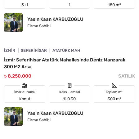
3+1
1
180 m²
Yasin Kaan KARBUZOĞLU
Firma Sahibi
4840-1019
İZMIR
ÖNE ÇIKAN
SEFERIHISAR
ATATÜRK MAH
İzmir Seferihisar Atatürk Mahallesinde Deniz Manzaralı
300 M2 Arsa
₺ 8.250.000
SATILIK
İmar durumu
Kaks - emsal
Toplam m²
Konut
% 0.30
300 m²
Yasin Kaan KARBUZOĞLU
Firma Sahibi
4840-1015