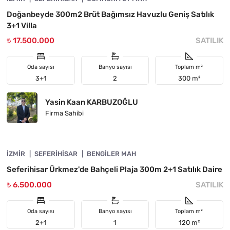
Doğanbeyde 300m2 Brüt Bağımsız Havuzlu Geniş Satılık
3+1 Villa
₺ 17.500.000
SATILIK
Oda sayısı
Banyo sayısı
Toplam m²
3+1
2
300 m²
Yasin Kaan KARBUZOĞLU
Firma Sahibi
4840-1037
İZMIR
ÖNE ÇIKAN
SEFERIHISAR
BENGILER MAH
Seferihisar Ürkmez'de Bahçeli Plaja 300m 2+1 Satılık Daire
₺ 6.500.000
SATILIK
Oda sayısı
Banyo sayısı
Toplam m²
2+1
1
120 m²