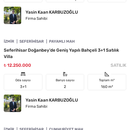
Yasin Kaan KARBUZOĞLU
Firma Sahibi
4840-1057
İZMIR
ÖNE ÇIKAN
SEFERIHISAR
PAYAMLI MAH
Seferihisar Doğanbey'de Geniş Yapılı Bahçeli 3+1 Satılık
Villa
₺ 12.250.000
SATILIK
Oda sayısı
Banyo sayısı
Toplam m²
3+1
2
160 m²
Yasin Kaan KARBUZOĞLU
Firma Sahibi
4840-1043
İZMIR
ÖNE ÇIKAN
SEFERIHISAR
CUMHURIYET MAH