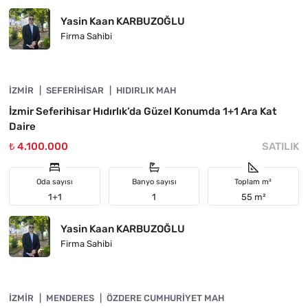
Yasin Kaan KARBUZOĞLU
Firma Sahibi
4840-1000
İZMIR
ÖNE ÇIKAN
SEFERIHISAR
HIDIRLIK MAH
İzmir Seferihisar Hıdırlık’da Güzel Konumda 1+1 Ara Kat
Daire
₺ 4.100.000
SATILIK
Oda sayısı
Banyo sayısı
Toplam m²
1+1
1
55 m²
Yasin Kaan KARBUZOĞLU
Firma Sahibi
4840-1059
İZMIR
ÖNE ÇIKAN
MENDERES
ÖZDERE CUMHURIYET MAH