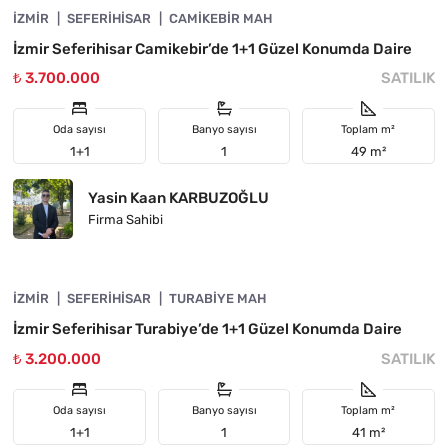
İZMIR
ÖNE ÇIKAN
SEFERIHISAR
CAMIKEBIR MAH
İzmir Seferihisar Camikebir’de 1+1 Güzel Konumda Daire
₺ 3.700.000
SATILIK
Oda sayısı
Banyo sayısı
Toplam m²
1+1
1
49 m²
Yasin Kaan KARBUZOĞLU
Firma Sahibi
4840-1004
İZMIR
ÖNE ÇIKAN
SEFERIHISAR
TURABIYE MAH
İzmir Seferihisar Turabiye’de 1+1 Güzel Konumda Daire
₺ 3.200.000
SATILIK
Oda sayısı
Banyo sayısı
Toplam m²
1+1
1
41 m²