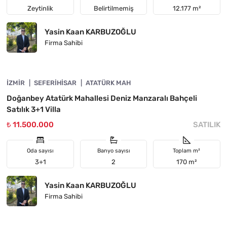
Zeytinlik
Belirtilmemiş
12.177 m²
Yasin Kaan KARBUZOĞLU
Firma Sahibi
4840-1008
İZMIR
ÖNE ÇIKAN
SEFERIHISAR
ATATÜRK MAH
Doğanbey Atatürk Mahallesi Deniz Manzaralı Bahçeli
Satılık 3+1 Villa
₺ 11.500.000
SATILIK
Oda sayısı
Banyo sayısı
Toplam m²
3+1
2
170 m²
Yasin Kaan KARBUZOĞLU
Firma Sahibi
4840-1005