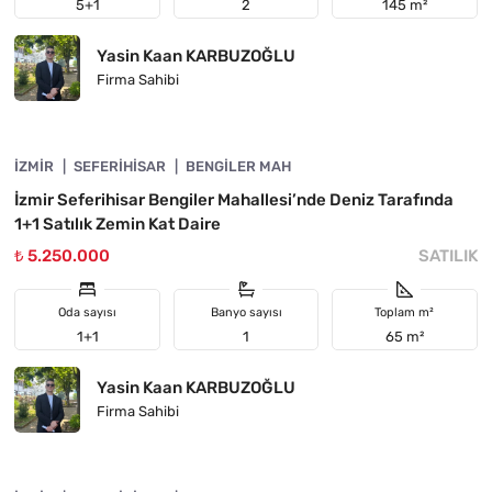
5+1
2
145 m²
Yasin Kaan KARBUZOĞLU
Firma Sahibi
4840-1137
İZMIR
ÖNE ÇIKAN
SEFERIHISAR
BENGILER MAH
İzmir Seferihisar Bengiler Mahallesi’nde Deniz Tarafında
1+1 Satılık Zemin Kat Daire
₺ 5.250.000
SATILIK
Oda sayısı
Banyo sayısı
Toplam m²
1+1
1
65 m²
Yasin Kaan KARBUZOĞLU
Firma Sahibi
4840-1119