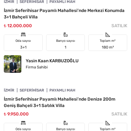
İZMIR
ÖNE ÇIKAN
SEFERIHISAR
PAYAMLI MAH
İzmir Seferihisar Payamlı Mahallesi’nde Merkezi Konumda
3+1 Bahçeli Villa
₺ 12.000.000
SATILIK
Oda sayısı
Banyo sayısı
Toplam m²
3+1
1
180 m²
Yasin Kaan KARBUZOĞLU
Firma Sahibi
4840-1118
İZMIR
ÖNE ÇIKAN
SEFERIHISAR
PAYAMLI MAH
İzmir Seferihisar Payamlı Mahallesi’nde Denize 200m
Geniş Bahçeli 3+1 Satılık Villa
₺ 9.950.000
SATILIK
Oda sayısı
Banyo sayısı
Toplam m²