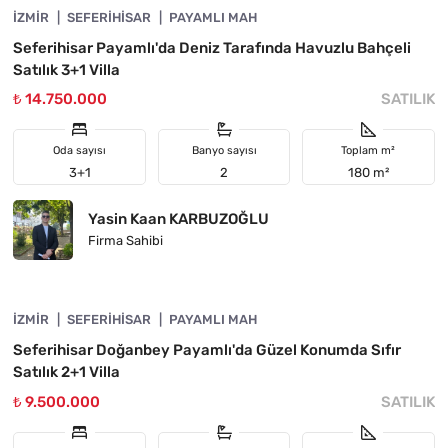
İZMIR
ÖNE ÇIKAN
SEFERIHISAR
PAYAMLI MAH
Seferihisar Payamlı'da Deniz Tarafında Havuzlu Bahçeli
Satılık 3+1 Villa
₺ 14.750.000
SATILIK
Oda sayısı
Banyo sayısı
Toplam m²
3+1
2
180 m²
Yasin Kaan KARBUZOĞLU
Firma Sahibi
4840-1014
İZMIR
ÖNE ÇIKAN
SEFERIHISAR
PAYAMLI MAH
Seferihisar Doğanbey Payamlı'da Güzel Konumda Sıfır
Satılık 2+1 Villa
₺ 9.500.000
SATILIK