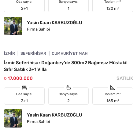
Oda sayısı
Banyo sayısı
Toplam m²
2+1
1
120 m²
Yasin Kaan KARBUZOĞLU
Firma Sahibi
4840-1013
İZMIR
ÖNE ÇIKAN
SEFERIHISAR
CUMHURIYET MAH
İzmir Seferihisar Doğanbey'de 300m2 Bağımsız Müstakil
Sıfır Satılık 3+1 Villa
₺ 17.000.000
SATILIK
Oda sayısı
Banyo sayısı
Toplam m²
3+1
2
165 m²
Yasin Kaan KARBUZOĞLU
Firma Sahibi
4840-1011