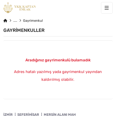
Gayrimenkul
GAYRIMENKULLER
Aradığınız gayrimenkulü bulamadık
Adres hatalı yazılmış yada gayrimenkul yayından
kaldırılmış olabilir.
4840-1083
İZMIR
ÖNE ÇIKAN
SEFERIHISAR
MERSIN ALANI MAH