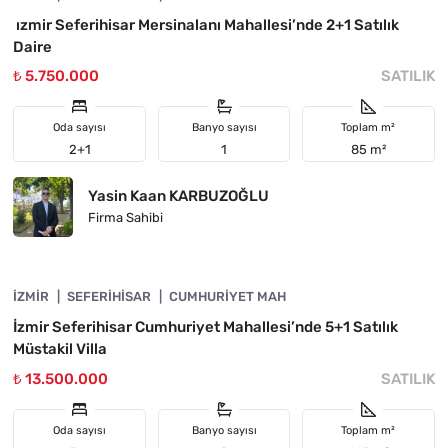
ızmir Seferihisar Mersinalanı Mahallesi’nde 2+1 Satılık
Daire
₺ 5.750.000
SATILIK
Oda sayısı
Banyo sayısı
Toplam m²
2+1
1
85 m²
Yasin Kaan KARBUZOĞLU
Firma Sahibi
4840-1144
İZMIR
ÖNE ÇIKAN
SEFERIHISAR
CUMHURIYET MAH
İzmir Seferihisar Cumhuriyet Mahallesi’nde 5+1 Satılık
Müstakil Villa
₺ 13.500.000
SATILIK
Oda sayısı
Banyo sayısı
Toplam m²