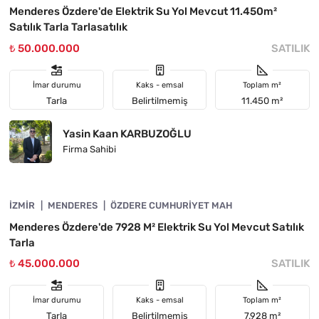
Menderes Özdere'de Elektrik Su Yol Mevcut 11.450m²
Satılık Tarla Tarlasatılık
₺ 50.000.000
SATILIK
İmar durumu
Kaks - emsal
Toplam m²
Tarla
Belirtilmemiş
11.450 m²
Yasin Kaan KARBUZOĞLU
Firma Sahibi
4840-1058
İZMIR
ÖNE ÇIKAN
MENDERES
ÖZDERE CUMHURIYET MAH
Menderes Özdere'de 7928 M² Elektrik Su Yol Mevcut Satılık
Tarla
₺ 45.000.000
SATILIK
İmar durumu
Kaks - emsal
Toplam m²
Tarla
Belirtilmemiş
7.928 m²