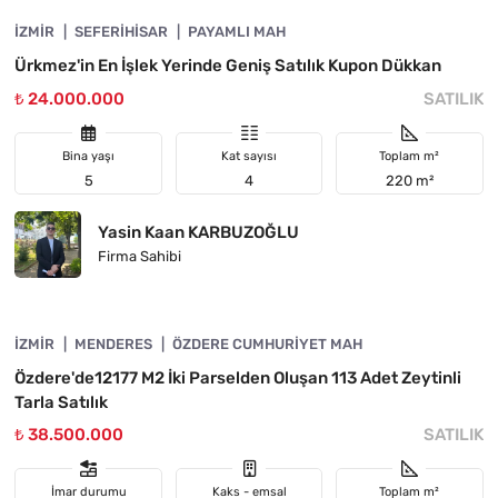
İZMIR
ÖNE ÇIKAN
SEFERIHISAR
PAYAMLI MAH
Ürkmez'in En İşlek Yerinde Geniş Satılık Kupon Dükkan
₺ 24.000.000
SATILIK
Bina yaşı
Kat sayısı
Toplam m²
5
4
220 m²
Yasin Kaan KARBUZOĞLU
Firma Sahibi
4840-1009
İZMIR
ÖNE ÇIKAN
MENDERES
ÖZDERE CUMHURIYET MAH
Özdere'de12177 M2 İki Parselden Oluşan 113 Adet Zeytinli
Tarla Satılık
₺ 38.500.000
SATILIK
İmar durumu
Kaks - emsal
Toplam m²